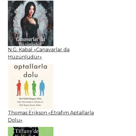
N.G. Kabal «Canavarlar da
Hüzünlüdür»
Thomas Erikson «Etrafım Aptallarla
Dolu»