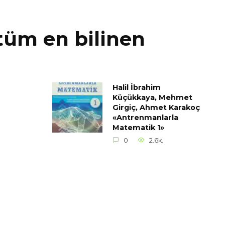
tüm en bilinen
Halil İbrahim
Küçükkaya, Mehmet
Girgiç, Ahmet Karakoç
«Antrenmanlarla
Matematik 1»
0
2.6k.