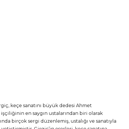
rgiç, keçe sanatını büyük dedesi Ahmet
şçiliğinin en saygın ustalarından biri olarak
nda birçok sergi düzenlemiş, ustalığı ve sanatıyla
k yetiştirmiştir. Girgiç’in eserleri, keçe sanatına