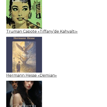
Truman Capote «Tiffany’de Kahvaltı»
Hermann Hesse «Demian»