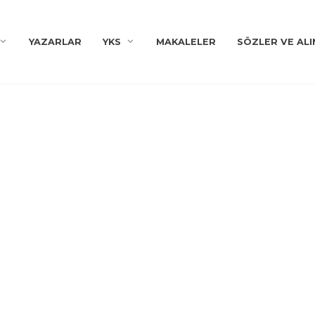
YAZARLAR
YKS
MAKALELER
SÖZLER VE ALI