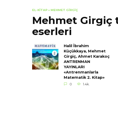
EL-KITAP
»
MEHMET GIRGIÇ
Mehmet Girgiç 
eserleri
Halil İbrahim
Küçükkaya, Mehmet
Girgiç, Ahmet Karakoç
ANTRENMAN
YAYINLARI
«Antrenmanlarla
Matematik 2. Kitap»
0
1.4k.