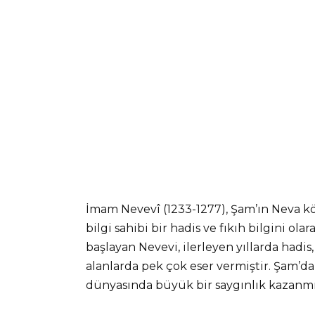
İmam Nevevî (1233-1277), Şam’ın Neva k
bilgi sahibi bir hadis ve fıkıh bilgini ola
başlayan Nevevi, ilerleyen yıllarda hadis
alanlarda pek çok eser vermiştir. Şam’da
dünyasında büyük bir saygınlık kazanmış