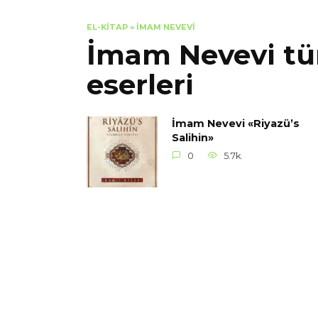
EL-KITAP
»
İMAM NEVEVI
İmam Nevevi tü
eserleri
İmam Nevevi «Riyazü’s
Salihin»
0
5.7k.