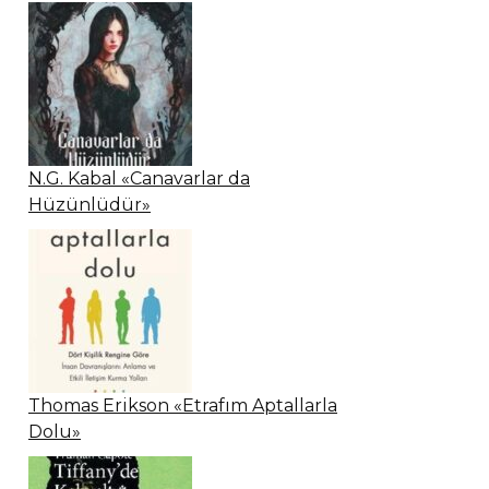
N.G. Kabal «Canavarlar da
Hüzünlüdür»
Thomas Erikson «Etrafım Aptallarla
Dolu»