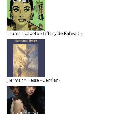
Truman Capote «Tiffany’de Kahvaltı»
Hermann Hesse «Demian»