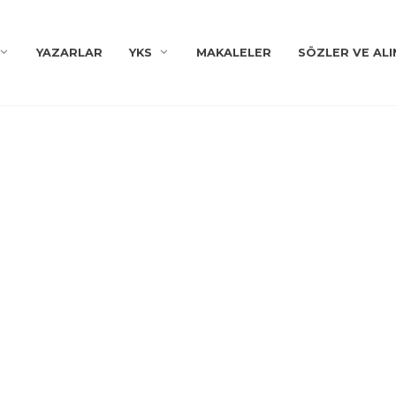
YAZARLAR
YKS
MAKALELER
SÖZLER VE ALI