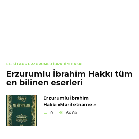
EL-KITAP
»
ERZURUMLU İBRAHIM HAKKI
Erzurumlu İbrahim Hakkı tüm
en bilinen eserleri
Erzurumlu İbrahim
Hakkı «Marifetname »
0
64.8k.