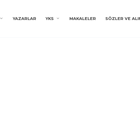
YAZARLAR
YKS
MAKALELER
SÖZLER VE ALI