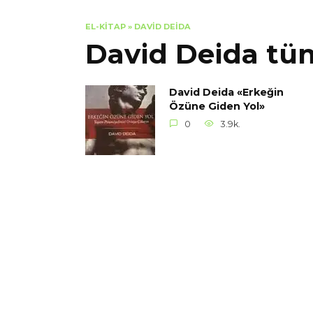
EL-KITAP
»
DAVID DEIDA
David Deida tüm
David Deida «Erkeğin
Özüne Giden Yol»
0
3.9k.