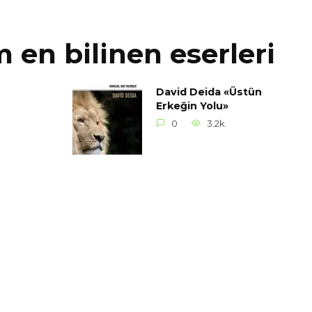
 en bilinen eserleri
David Deida «Üstün
Erkeğin Yolu»
0
3.2k.