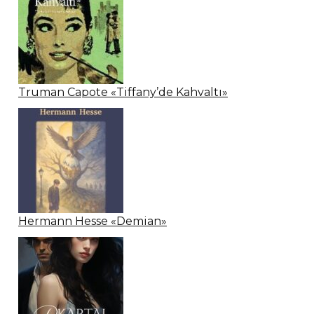
Truman Capote «Tiffany’de Kahvaltı»
Hermann Hesse «Demian»