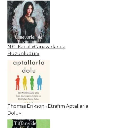
N.G. Kabal «Canavarlar da
Hüzünlüdür»
Thomas Erikson «Etrafım Aptallarla
Dolu»