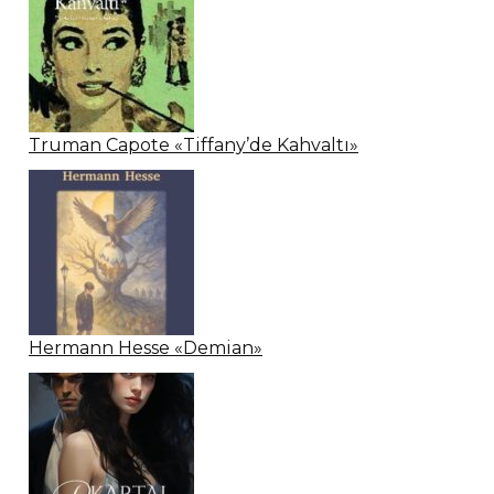
Truman Capote «Tiffany’de Kahvaltı»
Hermann Hesse «Demian»