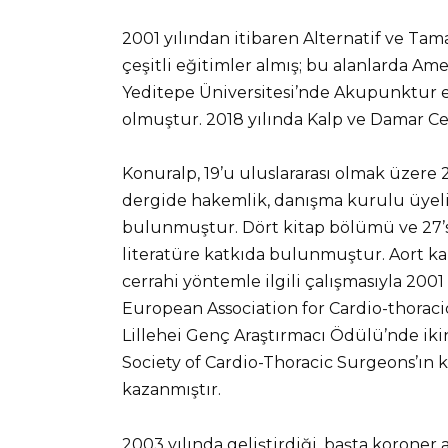
2001 yılından itibaren Alternatif ve Tama
çeşitli eğitimler almış; bu alanlarda Ame
Yeditepe Üniversitesi’nde Akupunktur 
olmuştur. 2018 yılında Kalp ve Damar Cer
Konuralp, 19’u uluslararası olmak üzere 
dergide hakemlik, danışma kurulu üyeliğ
bulunmuştur. Dört kitap bölümü ve 27’si
literatüre katkıda bulunmuştur. Aort kap
cerrahi yöntemle ilgili çalışmasıyla 200
European Association for Cardio-thorac
Lillehei Genç Araştırmacı Ödülü’nde ikin
Society of Cardio-Thoracic Surgeons’ın
kazanmıştır.
2003 yılında geliştirdiği, başta koroner