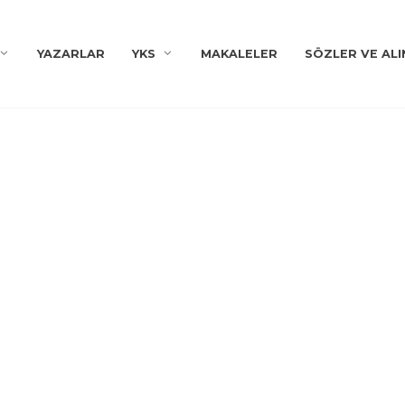
YAZARLAR
YKS
MAKALELER
SÖZLER VE ALI