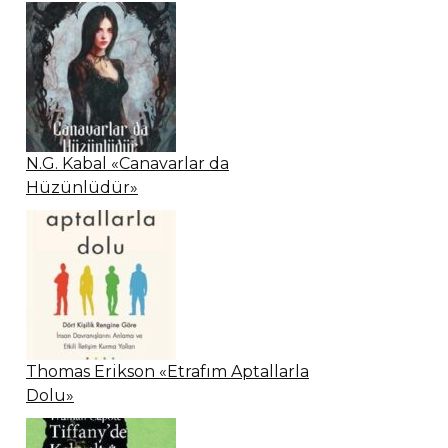
N.G. Kabal «Canavarlar da
Hüzünlüdür»
Thomas Erikson «Etrafım Aptallarla
Dolu»