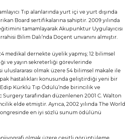
mlayıcı Tıp alanlarında yurt içi ve yurt dışında
rikan Board sertifikalarına sahiptir. 2009 yılında
eğitimini tamamlayarak Akupunktur Uygulayıcısı
rahisi Bilim Dalı’nda Doçent unvanını almıştır.
24 medikal dernekte üyelik yapmış; 12 bilimsel
i ve yayın sekreterliği görevlerinde
 uluslararası olmak üzere 54 bilimsel makale ile
ak hastalıkları konusunda geliştirdiği yeni bir
1 Edip Kürklü Tıp Ödülü’nde birincilik ve
ic Surgery tarafından düzenlenen 2001 C. Walton
cilik elde etmiştir. Ayrıca, 2002 yılında The World
 kongresinde en iyi sözlü sunum ödülünü
 anjiyografi olmak üzere çeşitli görüntüleme