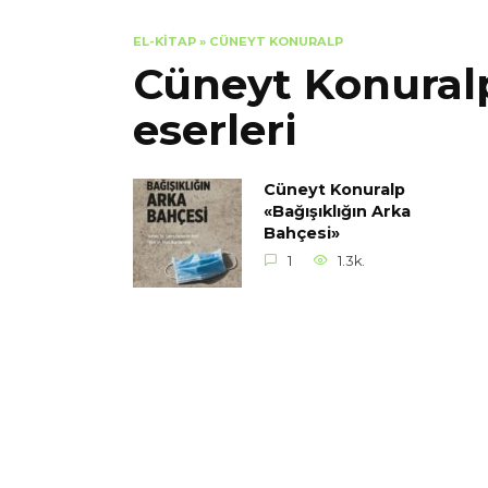
EL-KITAP
»
CÜNEYT KONURALP
Cüneyt Konural
eserleri
Cüneyt Konuralp
«Bağışıklığın Arka
Bahçesi»
1
1.3k.