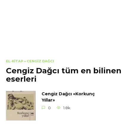
EL-KITAP
»
CENGIZ DAĞCI
Cengiz Dağcı tüm en bilinen
eserleri
Cengiz Dağcı «Korkunç
Yıllar»
0
1.8k.