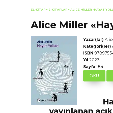
EL-KITAP
»
E-KITAPLAR
»
ALICE MILLER «HAYAT YOL
Alice Miller «Ha
Yazar(lar)
Alic
Kategori(ler)
ISBN
9789753
Yıl
2023
Sayfa
184
OKU
Ha
yayınlanan açık