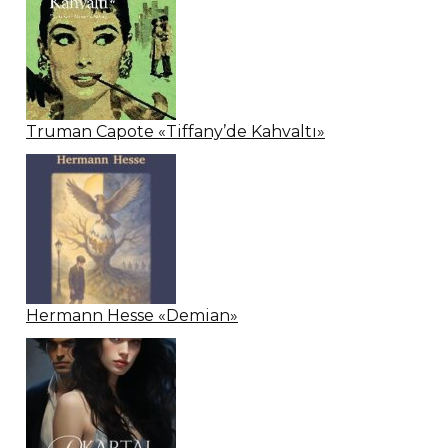
Truman Capote «Tiffany’de Kahvaltı»
Hermann Hesse «Demian»