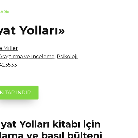
LARI»
yat Yolları»
e Miller
Araştırma ve İnceleme
,
Psikoloji
423533
KITAP INDIR
yat Yolları kitabı için
lama ve basıl bülteni