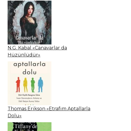
N.G. Kabal «Canavarlar da
Hüzünlüdür»
Thomas Erikson «Etrafım Aptallarla
Dolu»