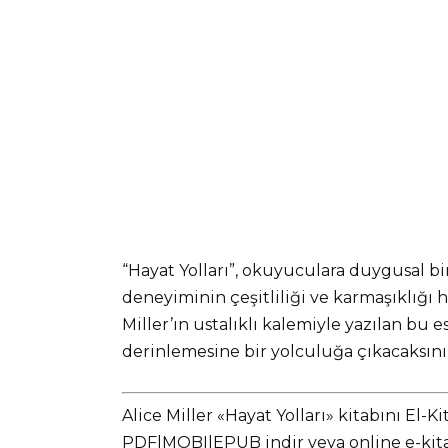
“Hayat Yolları”, okuyuculara duygusal bir
deneyiminin çeşitliliği ve karmaşıklığı 
Miller’ın ustalıklı kalemiyle yazılan bu 
derinlemesine bir yolculuğa çıkacaksını
Alice Miller «Hayat Yolları» kitabını El
PDF|MOBI|EPUB indir veya online e-kitap