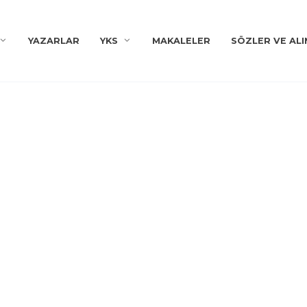
YAZARLAR
YKS
MAKALELER
SÖZLER VE ALI